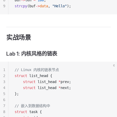
8
buf
->
len 
=
 100
;
9
strcpy
(buf
->
data
, 
"Hello"
);
实战场景
Lab 1: 内核风格的链表
c
1
// Linux 内核的链表节点
2
struct
 list_head {
3
    struct
 list_head 
*
prev;
4
    struct
 list_head 
*
next;
5
};
6
7
// 嵌入到数据结构中
8
struct
 task {