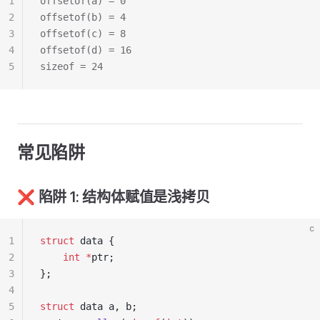
1
offsetof(a) = 0
2
offsetof(b) = 4
3
offsetof(c) = 8
4
offsetof(d) = 16
5
sizeof = 24
常见陷阱
❌ 陷阱 1: 结构体赋值是浅拷贝
c
1
struct
 data {
2
    int
 *
ptr;
3
};
4
5
struct
 data a, b;