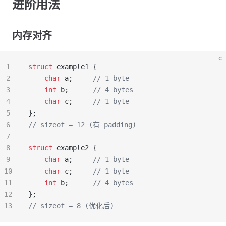
进阶用法
内存对齐
c
1
struct
 example1 {
2
    char
 a;
     // 1 byte
3
    int
 b;
      // 4 bytes
4
    char
 c;
     // 1 byte
5
};
6
// sizeof = 12 (有 padding)
7
8
struct
 example2 {
9
    char
 a;
     // 1 byte
10
    char
 c;
     // 1 byte
11
    int
 b;
      // 4 bytes
12
};
13
// sizeof = 8 (优化后)