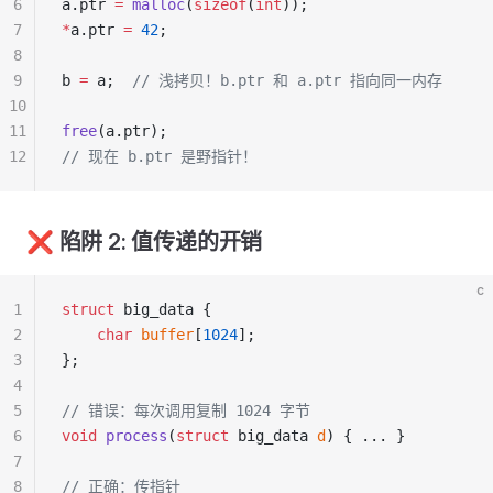
6
a.ptr 
=
 malloc
(
sizeof
(
int
));
7
*
a.ptr 
=
 42
;
8
9
b 
=
 a;
  // 浅拷贝！b.ptr 和 a.ptr 指向同一内存
10
11
free
(a.ptr);
12
// 现在 b.ptr 是野指针！
❌ 陷阱 2: 值传递的开销
c
1
struct
 big_data {
2
    char
 buffer
[
1024
];
3
};
4
5
// 错误：每次调用复制 1024 字节
6
void
 process
(
struct
 big_data 
d
) { ... }
7
8
// 正确：传指针