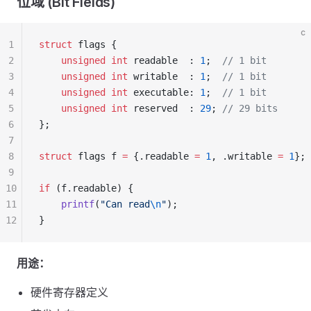
位域 (Bit Fields)
c
1
struct
 flags {
2
    unsigned
 int
 readable  : 
1
;
  // 1 bit
3
    unsigned
 int
 writable  : 
1
;
  // 1 bit
4
    unsigned
 int
 executable: 
1
;
  // 1 bit
5
    unsigned
 int
 reserved  : 
29
;
 // 29 bits
6
};
7
8
struct
 flags f 
=
 {.readable 
=
 1
, .writable 
=
 1
};
9
10
if
 (f.readable) {
11
    printf
(
"Can read
\n
"
);
12
}
用途：
硬件寄存器定义