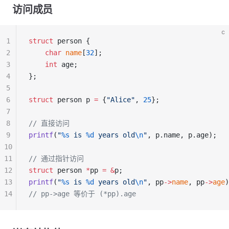
访问成员
c
1
struct
 person {
2
    char
 name
[
32
];
3
    int
 age;
4
};
5
6
struct
 person p 
=
 {
"Alice"
, 
25
};
7
8
// 直接访问
9
printf
(
"
%s
 is 
%d
 years old
\n
"
, p.name, p.age);
10
11
// 通过指针访问
12
struct
 person 
*
pp 
=
 &
p;
13
printf
(
"
%s
 is 
%d
 years old
\n
"
, pp
->
name
, pp
->
age
)
14
// pp->age 等价于 (*pp).age