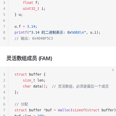
3
    float
 f;
4
    uint32_t
 i;
5
} u;
6
7
u.f 
=
 3.14
;
8
printf
(
"3.14 的二进制表示: 0x
%08X\n
"
, u.i);
9
// 输出: 0x4048F5C3
灵活数组成员 (FAM)
c
1
struct
 buffer {
2
    size_t
 len;
3
    char
 data
[]
;
  // 灵活数组，必须是最后一个成员
4
};
5
6
// 分配
7
struct
 buffer 
*
buf 
=
 malloc
(
sizeof
(
struct
 buffer)