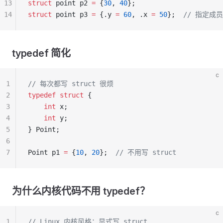
13
struct
 point p2 
=
 {
30
, 
40
};
14
struct
 point p3 
=
 {.y 
=
 60
, .x 
=
 50
};
  // 指定成员
typedef 简化
c
1
// 每次都写 struct 很烦
2
typedef
 struct
 {
3
    int
 x;
4
    int
 y;
5
} Point;
6
7
Point p1 
=
 {
10
, 
20
};
  // 不用写 struct
为什么内核代码不用 typedef？
c
1
// Linux 内核风格：显式写 struct