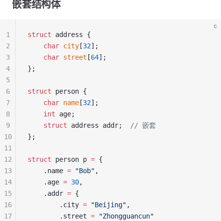
嵌套结构体
c
1
struct
 address {
2
    char
 city
[
32
];
3
    char
 street
[
64
];
4
};
5
6
struct
 person {
7
    char
 name
[
32
];
8
    int
 age;
9
    struct
 address addr;
  // 嵌套
10
};
11
12
struct
 person p 
=
 {
13
    .name 
=
 "Bob"
,
14
    .age 
=
 30
,
15
    .addr 
=
 {
16
        .city 
=
 "Beijing"
,
17
        .street 
=
 "Zhongguancun"