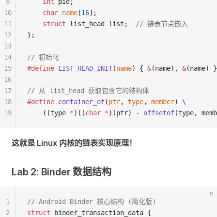
9
    int
 pid;
10
    char
 name
[
16
];
11
    struct
 list_head list;
  // 链表节点嵌入
12
};
13
14
// 初始化
15
#define
 LIST_HEAD_INIT
(
name
) { 
&
(name), 
&
(name) }
16
17
// 从 list_head 获取包含它的结构体
18
#define
 container_of
(
ptr
, 
type
, 
member
) 
\
19
    ((type 
*
)((
char
 *
)(ptr) 
-
 offsetof
(type, memb
这就是 Linux 内核的链表实现原理！
Lab 2: Binder 数据结构
c
1
// Android Binder 核心结构 (简化版)
2
struct
 binder_transaction_data {