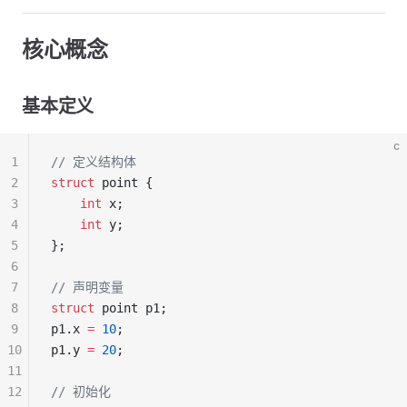
核心概念
基本定义
c
1
// 定义结构体
2
struct
 point {
3
    int
 x;
4
    int
 y;
5
};
6
7
// 声明变量
8
struct
 point p1;
9
p1.x 
=
 10
;
10
p1.y 
=
 20
;
11
12
// 初始化