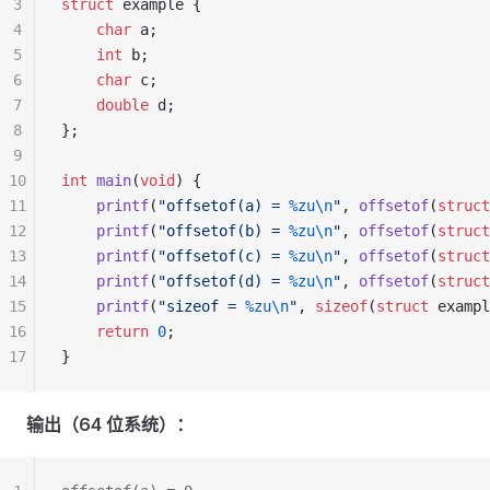
3
struct
 example {
4
    char
 a;
5
    int
 b;
6
    char
 c;
7
    double
 d;
8
};
9
10
int
 main
(
void
) {
11
    printf
(
"offsetof(a) = 
%zu\n
"
, 
offsetof
(
struct
12
    printf
(
"offsetof(b) = 
%zu\n
"
, 
offsetof
(
struct
13
    printf
(
"offsetof(c) = 
%zu\n
"
, 
offsetof
(
struct
14
    printf
(
"offsetof(d) = 
%zu\n
"
, 
offsetof
(
struct
15
    printf
(
"sizeof = 
%zu\n
"
, 
sizeof
(
struct
 exampl
16
    return
 0
;
17
}
输出（64 位系统）：