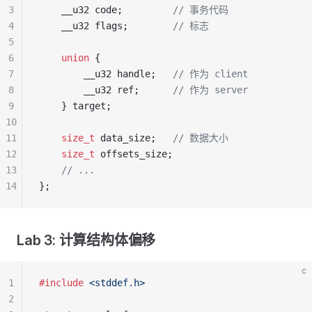
3
    __u32 code;
         // 事务代码
4
    __u32 flags;
        // 标志
5
6
    union
 {
7
        __u32 handle;
   // 作为 client
8
        __u32 ref;
      // 作为 server
9
    } target;
10
11
    size_t
 data_size;
   // 数据大小
12
    size_t
 offsets_size;
13
    // ...
14
};
Lab 3: 计算结构体偏移
c
1
#include
 <stddef.h>
2