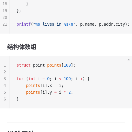
18
    }
19
};
20
21
printf
(
"
%s
 lives in 
%s\n
"
, p.name, p.addr.city);
结构体数组
c
1
struct
 point 
points
[
100
];
2
3
for
 (
int
 i 
=
 0
; i 
<
 100
; i
++
) {
4
    points
[i].x 
=
 i;
5
    points
[i].y 
=
 i 
*
 2
;
6
}