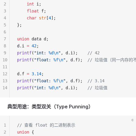
2
    int
 i;
3
    float
 f;
4
    char
 str
[
4
];
5
};
6
7
union
 data d;
8
d.i 
=
 42
;
9
printf
(
"int: 
%d\n
"
, d.i);
    // 42
10
printf
(
"float: 
%f\n
"
, d.f);
  // 垃圾值（同一内存的
11
12
d.f 
=
 3.14
;
13
printf
(
"float: 
%f\n
"
, d.f);
  // 3.14
14
printf
(
"int: 
%d\n
"
, d.i);
    // 垃圾值
典型用途：类型双关（Type Punning）
c
1
// 查看 float 的二进制表示
2
union
 {