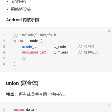
节省内存
网络协议头
Android 内核示例：
c
1
// include/linux/fs.h
2
struct
 inode {
3
    umode_t
         i_mode;
     // 权限位
4
    unsigned
 int
    i_flags;
    // 各种标志
5
    // ...
6
};
union (联合体)
特点：
所有成员共享同一块内存。
c
1
union
 data {