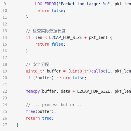
9
        LOG_ERROR
(
"Packet too large: 
%u
"
, pkt_len
10
        return
 false
;
11
    }
12
13
    // 检查实际数据长度
14
    if
 (len 
<
 L2CAP_HDR_SIZE 
+
 pkt_len) {
15
        return
 false
;
16
    }
17
18
    // 安全分配
19
    uint8_t*
 buffer 
=
 (
uint8_t*
)
calloc
(
1
, pkt_len
20
    if
 (
!
buffer) 
return
 false
;
21
22
    memcpy
(buffer, data 
+
 L2CAP_HDR_SIZE, pkt_len
23
24
    // ... process buffer ...
25
    free
(buffer);
26
    return
 true
;
27
}