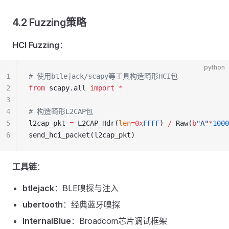
4.2 Fuzzing策略
HCI Fuzzing
：
python
1
# 使用btlejack/scapy等工具构造畸形HCI包
2
from
 scapy.all 
import
 *
3
4
# 构造畸形L2CAP包
5
l2cap_pkt 
=
 L2CAP_Hdr(
len
=0x
FFFF
) 
/
 Raw(
b
"A"
*
1000
6
send_hci_packet(l2cap_pkt)
工具链
：
btlejack
：BLE嗅探与注入
ubertooth
：经典蓝牙嗅探
InternalBlue
：Broadcom芯片调试框架