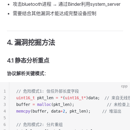
攻击bluetooth进程 → 通过Binder利用system_server
需要结合其他漏洞才能达成完整设备控制
4. 漏洞挖掘方法
4.1 静态分析重点
协议解析关键模式
：
cpp
1
// 危险模式1: 信任外部长度字段
2
uint16_t
 pkt_len 
=
 *
(
uint16_t*
)data;
  // 来自无线
3
buffer 
=
 malloc
(pkt_len);
              // 未检查
4
memcpy
(buffer, data
+
2
, pkt_len);
     // 堆溢出
5
6
// 危险模式2: 分片重组