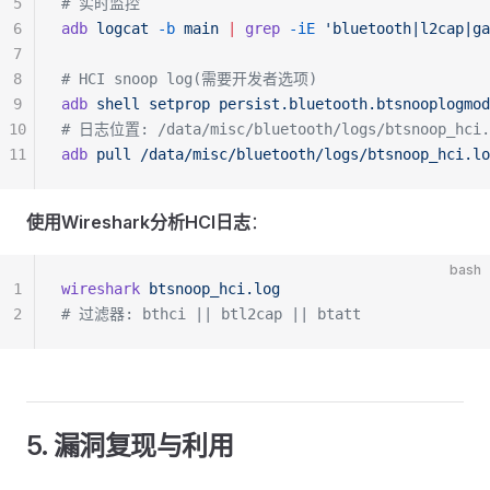
5
# 实时监控
6
adb
 logcat
 -b
 main
 |
 grep
 -iE
 'bluetooth|l2cap|ga
7
8
# HCI snoop log(需要开发者选项)
9
adb
 shell
 setprop
 persist.bluetooth.btsnooplogmod
10
# 日志位置: /data/misc/bluetooth/logs/btsnoop_hci.
11
adb
 pull
 /data/misc/bluetooth/logs/btsnoop_hci.lo
使用Wireshark分析HCI日志
：
bash
1
wireshark
 btsnoop_hci.log
2
# 过滤器: bthci || btl2cap || btatt
5. 漏洞复现与利用