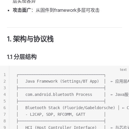
层实现各异
攻击面广
：从固件到framework多层可攻击
1. 架构与协议栈
1.1 分层结构
text
1
┌─────────────────────────────────────┐
2
│   Java Framework (Settings/BT App)  │  ← 应用层
3
├─────────────────────────────────────┤
4
│   com.android.bluetooth Process     │  ← Java
5
├─────────────────────────────────────┤
6
│   Bluetooth Stack (Fluoride/Gabeldorsche) │ ←
7
│   - L2CAP, SDP, RFCOMM, GATT        │
8
├─────────────────────────────────────┤
9
│   HCI (Host Controller Interface)   │  ← 与