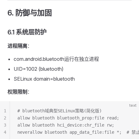
6. 防御与加固
6.1 系统层防护
进程隔离
：
com.android.bluetooth运行在独立进程
UID=1002 (bluetooth)
SELinux domain=bluetooth
权限限制
：
text
1
# bluetooth域典型SELinux策略(简化版)
2
allow bluetooth bluetooth_prop:file read;
3
allow bluetooth hci_device:chr_file rw;
4
neverallow bluetooth app_data_file:file *;  