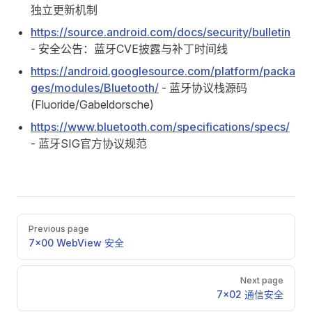
独立更新机制
https://source.android.com/docs/security/bulletin
- 安全公告：蓝牙CVE披露与补丁时间线
https://android.googlesource.com/platform/packa
ges/modules/Bluetooth/
- 蓝牙协议栈源码
(Fluoride/Gabeldorsche)
https://www.bluetooth.com/specifications/specs/
- 蓝牙SIG官方协议规范
Pager
Previous page
7x00 WebView 安全
Next page
7x02 通信安全