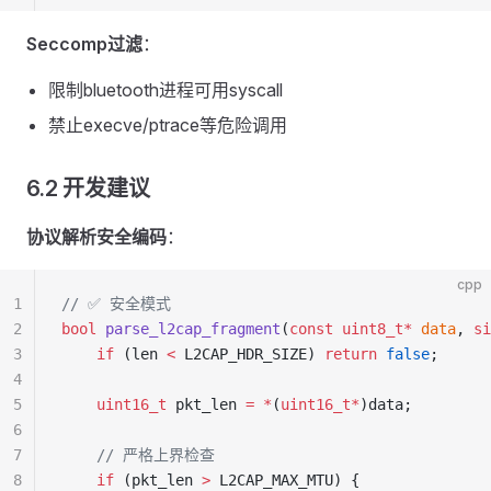
Seccomp过滤
：
限制bluetooth进程可用syscall
禁止execve/ptrace等危险调用
6.2 开发建议
协议解析安全编码
：
cpp
1
// ✅ 安全模式
2
bool
 parse_l2cap_fragment
(
const
 uint8_t*
 data
, 
si
3
    if
 (len 
<
 L2CAP_HDR_SIZE) 
return
 false
;
4
5
    uint16_t
 pkt_len 
=
 *
(
uint16_t*
)data;
6
7
    // 严格上界检查
8
    if
 (pkt_len 
>
 L2CAP_MAX_MTU) {