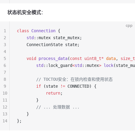
状态机安全模式
：
cpp
1
class
 Connection
 {
2
    std
::mutex state_mutex;
3
    ConnectionState state;
4
5
    void
 process_data
(
const
 uint8_t*
 data
, 
size_t
6
        std
::lock_guard
<
std
::mutex
>
 lock
(state_mu
7
8
        // TOCTOU安全：在锁内检查和使用状态
9
        if
 (state 
!=
 CONNECTED) {
10
            return
;
11
        }
12
        // ... 处理数据 ...
13
    }
14
};