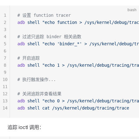
bash
1
# 设置 function tracer
2
adb
 shell
 "echo function > /sys/kernel/debug/trac
3
4
# 过滤只追踪 binder 相关函数
5
adb
 shell
 "echo 'binder_*' > /sys/kernel/debug/tr
6
7
# 开启追踪
8
adb
 shell
 "echo 1 > /sys/kernel/debug/tracing/tra
9
10
# 执行触发操作...
11
12
# 关闭追踪并查看结果
13
adb
 shell
 "echo 0 > /sys/kernel/debug/tracing/tra
14
adb
 shell
 cat
 /sys/kernel/debug/tracing/trace
追踪 ioctl 调用：