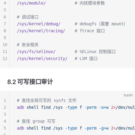
4
/sys/module/
            # 内核模块参数
5
6
# 调试接口
7
/sys/kernel/debug/
      # debugfs（需要 mount）
8
/sys/kernel/tracing/
    # ftrace 接口
9
10
# 安全相关
11
/sys/fs/selinux/
        # SELinux 控制接口
12
/sys/kernel/security/
   # LSM 接口
8.2 可写接口审计
bash
1
# 查找全局可写的 sysfs 文件
2
adb
 shell
 find
 /sys
 -type
 f
 -perm
 -o+w
 2>
/dev/nul
3
4
# 查找 group 可写
5
adb
 shell
 find
 /sys
 -type
 f
 -perm
 -g+w
 2>
/dev/nul