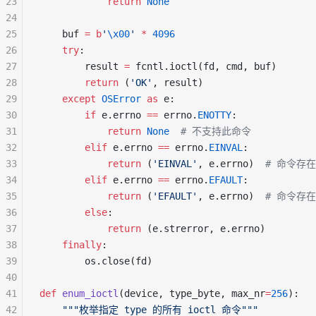
23
            return
 None
24
25
    buf 
=
 b
'
\x00
'
 *
 4096
26
    try
:
27
        result 
=
 fcntl.ioctl(fd, cmd, buf)
28
        return
 (
'OK'
, result)
29
    except
 OSError
 as
 e:
30
        if
 e.errno 
==
 errno.
ENOTTY
:
31
            return
 None
  # 不支持此命令
32
        elif
 e.errno 
==
 errno.
EINVAL
:
33
            return
 (
'EINVAL'
, e.errno)  
# 命令存
34
        elif
 e.errno 
==
 errno.
EFAULT
:
35
            return
 (
'EFAULT'
, e.errno)  
# 命令存
36
        else
:
37
            return
 (e.strerror, e.errno)
38
    finally
:
39
        os.close(fd)
40
41
def
 enum_ioctl
(device, type_byte, max_nr
=
256
):
42
    """枚举指定 type 的所有 ioctl 命令"""