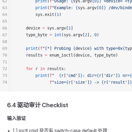
62
        print
(
f
"Usage: 
{
sys.argv[
0
]
}
 <device> <ty
63
        print
(
f
"Example: 
{
sys.argv[
0
]
}
 /dev/binde
64
        sys.exit(
1
)
65
66
    device 
=
 sys.argv[
1
]
67
    type_byte 
=
 int
(sys.argv[
2
], 
0
)
68
69
    print
(
f
"[*] Probing 
{
device
}
 with type=0x
{
typ
70
    results 
=
 enum_ioctl(device, type_byte)
71
72
    for
 r 
in
 results:
73
        print
(
f
"  
{
r[
'cmd'
]
}
: dir=
{
r[
'dir'
]
}
 nr=
{
74
              f
"size=
{
r[
'size'
]
}
 -> 
{
r[
'result'
]
}
6.4 驱动审计 Checklist
输入验证
[ ] ioctl cmd 是否有 switch-case default 处理