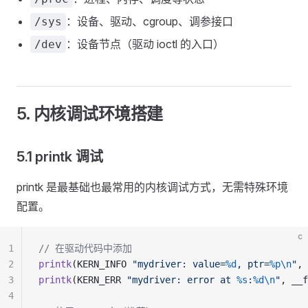
：设备、驱动、cgroup、调参接口
/sys
：设备节点（驱动 ioctl 的入口）
/dev
5. 内核调试环境搭建
5.1 printk 调试
printk 是最基础也最常用的内核调试方式，无需特殊环境
配置。
c
1
// 在驱动代码中添加
2
printk
(KERN_INFO 
"mydriver: value=
%d
, ptr=
%p\n
"
, 
3
printk
(KERN_ERR 
"mydriver: error at 
%s
:
%d\n
"
, __f
4