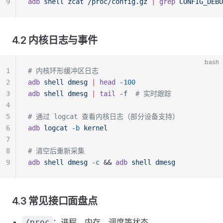
9
adb
 shell
 zcat
 /proc/config.gz
 |
 grep
 CONFIG_DEBU
4.2 内核日志与事件
bash
1
# 内核环形缓冲区日志
2
adb
 shell
 dmesg
 |
 head
 -100
3
adb
 shell
 dmesg
 |
 tail
 -f
  # 实时跟踪
4
5
# 通过 logcat 查看内核日志（部分设备支持）
6
adb
 logcat
 -b
 kernel
7
8
# 清空后重新采集
9
adb
 shell
 dmesg
 -c
 && 
adb
 shell
 dmesg
4.3 常见接口面盘点
：进程、内存、调度等状态
/proc