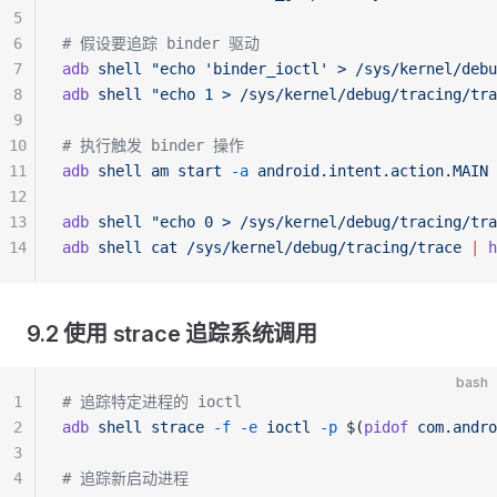
5
6
# 假设要追踪 binder 驱动
7
adb
 shell
 "echo 'binder_ioctl' > /sys/kernel/debu
8
adb
 shell
 "echo 1 > /sys/kernel/debug/tracing/tra
9
10
# 执行触发 binder 操作
11
adb
 shell
 am
 start
 -a
 android.intent.action.MAIN
12
13
adb
 shell
 "echo 0 > /sys/kernel/debug/tracing/tra
14
adb
 shell
 cat
 /sys/kernel/debug/tracing/trace
 |
 h
9.2 使用 strace 追踪系统调用
bash
1
# 追踪特定进程的 ioctl
2
adb
 shell
 strace
 -f
 -e
 ioctl
 -p
 $(
pidof
 com.andro
3
4
# 追踪新启动进程