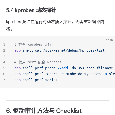
5.4 kprobes 动态探针
kprobes 允许在运行时动态插入探针，无需重新编译内
核。
bash
1
# 检查 kprobes 支持
2
adb
 shell
 cat
 /sys/kernel/debug/kprobes/list
3
4
# 使用 perf 配合 kprobes
5
adb
 shell
 perf
 probe
 --add
 'do_sys_open filename:
6
adb
 shell
 perf
 record
 -e
 probe:do_sys_open
 -a
 sle
7
adb
 shell
 perf
 script
6. 驱动审计方法与 Checklist