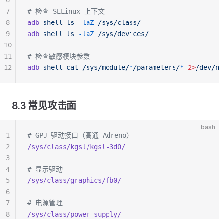
6
7
# 检查 SELinux 上下文
8
adb
 shell
 ls
 -laZ
 /sys/class/
9
adb
 shell
 ls
 -laZ
 /sys/devices/
10
11
# 检查敏感模块参数
12
adb
 shell
 cat
 /sys/module/
*
/parameters/
*
 2>
/dev/n
8.3 常见攻击面
bash
1
# GPU 驱动接口（高通 Adreno）
2
/sys/class/kgsl/kgsl-3d0/
3
4
# 显示驱动
5
/sys/class/graphics/fb0/
6
7
# 电源管理
8
/sys/class/power_supply/