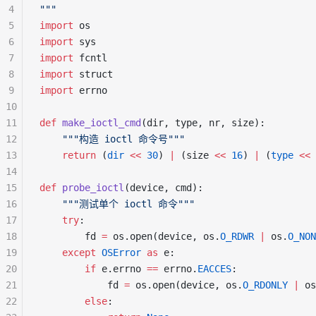
4
"""
5
import
 os
6
import
 sys
7
import
 fcntl
8
import
 struct
9
import
 errno
10
11
def
 make_ioctl_cmd
(dir, type, nr, size):
12
    """构造 ioctl 命令号"""
13
    return
 (
dir
 <<
 30
) 
|
 (size 
<<
 16
) 
|
 (
type
 <<
 
14
15
def
 probe_ioctl
(device, cmd):
16
    """测试单个 ioctl 命令"""
17
    try
:
18
        fd 
=
 os.open(device, os.
O_RDWR
 |
 os.
O_NON
19
    except
 OSError
 as
 e:
20
        if
 e.errno 
==
 errno.
EACCES
:
21
            fd 
=
 os.open(device, os.
O_RDONLY
 |
 os
22
        else
: