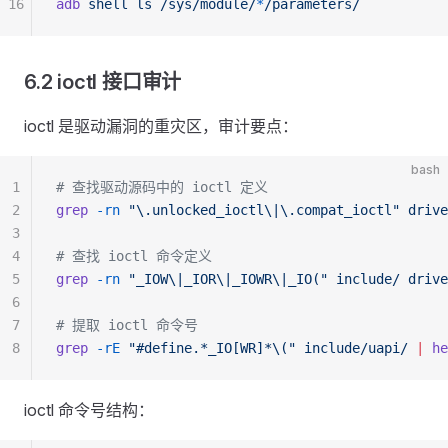
16
adb
 shell
 ls
 /sys/module/
*
/parameters/
6.2 ioctl 接口审计
ioctl 是驱动漏洞的重灾区，审计要点：
bash
1
# 查找驱动源码中的 ioctl 定义
2
grep
 -rn
 "\.unlocked_ioctl\|\.compat_ioctl"
 drive
3
4
# 查找 ioctl 命令定义
5
grep
 -rn
 "_IOW\|_IOR\|_IOWR\|_IO("
 include/
 drive
6
7
# 提取 ioctl 命令号
8
grep
 -rE
 "#define.*_IO[WR]*\("
 include/uapi/
 |
 he
ioctl 命令号结构：