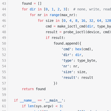
43
    found 
=
 []
44
    for
 dir
 in
 [
0
, 
1
, 
2
, 
3
]:  
# none, write, read
45
        for
 nr 
in
 range
(max_nr):
46
            for
 size 
in
 [
0
, 
4
, 
8
, 
16
, 
32
, 
64
, 
128
47
                cmd 
=
 make_ioctl_cmd(
dir
, type_by
48
                result 
=
 probe_ioctl(device, cmd)
49
                if
 result:
50
                    found.append({
51
                        'cmd'
: 
hex
(cmd),
52
                        'dir'
: 
dir
,
53
                        'type'
: type_byte,
54
                        'nr'
: nr,
55
                        'size'
: size,
56
                        'result'
: result
57
                    })
58
    return
 found
59
60
if
 __name__
 ==
 '__main__'
:
61
    if
 len
(sys.argv) 
<
 3
: