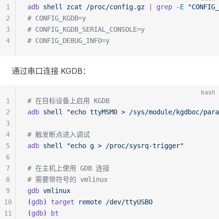
1
adb
 shell
 zcat
 /proc/config.gz
 |
 grep
 -E
 "CONFIG_
2
# CONFIG_KGDB=y
3
# CONFIG_KGDB_SERIAL_CONSOLE=y
4
# CONFIG_DEBUG_INFO=y
通过串口连接 KGDB：
bash
1
# 在目标设备上启用 KGDB
2
adb
 shell
 "echo ttyMSM0 > /sys/module/kgdboc/para
3
4
# 触发断点进入调试
5
adb
 shell
 "echo g > /proc/sysrq-trigger"
6
7
# 在主机上使用 GDB 连接
8
# 需要带符号的 vmlinux
9
gdb
 vmlinux
10
(
gdb
) 
target
 remote
 /dev/ttyUSB0
11
(
gdb
) 
bt