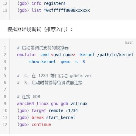
12
(
gdb
) 
info
 registers
13
(
gdb
) 
list
 *
0xffffff8008xxxxxx
模拟器环境调试（推荐入门）：
bash
1
# 启动带调试支持的模拟器
2
emulator
 -avd
 <
avd_nam
e
>
 -kernel
 /path/to/kernel-
3
    -show-kernel
 -qemu
 -s
 -S
4
5
# -s: 在 1234 端口启动 gdbserver
6
# -S: 启动时暂停等待调试器连接
7
8
# 连接 GDB
9
aarch64-linux-gnu-gdb
 vmlinux
10
(
gdb
) 
target
 remote
 :1234
11
(
gdb
) 
break
 start_kernel
12
(
gdb
) 
continue