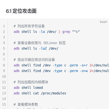
6.1 定位攻击面
bash
1
# 列出所有字符设备
2
adb
 shell
 ls
 -la
 /dev/
 |
 grep
 "^c"
3
4
# 查看设备权限与 SELinux 标签
5
adb
 shell
 ls
 -laZ
 /dev/
6
7
# 找出可被应用访问的设备
8
adb
 shell
 find
 /dev
 -type
 c
 -perm
 -o+r
 2>
/dev/nul
9
adb
 shell
 find
 /dev
 -type
 c
 -perm
 -o+w
 2>
/dev/nul
10
11
# 列出加载的内核模块
12
adb
 shell
 lsmod
13
adb
 shell
 cat
 /proc/modules
14
15
# 查看模块参数