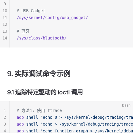
9
10
# USB Gadget
11
/sys/kernel/config/usb_gadget/
12
13
# 蓝牙
14
/sys/class/bluetooth/
9. 实际调试命令示例
9.1 追踪特定驱动的 ioctl 调用
bash
1
# 方法1: 使用 ftrace
2
adb
 shell
 "echo 0 > /sys/kernel/debug/tracing/tra
3
adb
 shell
 "echo > /sys/kernel/debug/tracing/trace
4
adb
 shell
 "echo function_graph > /sys/kernel/debu