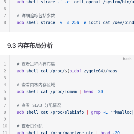
5
adb
 shell
 strace
 -f
 -e
 ioctl,openat
 /system/bin/a
6
7
# 详细追踪包括参数
8
adb
 shell
 strace
 -v
 -s
 256
 -e
 ioctl
 cat
 /dev/bind
9.3 内存布局分析
bash
1
# 查看进程内存布局
2
adb
 shell
 cat
 /proc/
$(
pidof
 zygote64
)
/maps
3
4
# 查看内核内存区域
5
adb
 shell
 cat
 /proc/iomem
 |
 head
 -30
6
7
# 查看 SLAB 分配情况
8
adb
 shell
 cat
 /proc/slabinfo
 |
 grep
 -E
 "^kmalloc|
9
10
# 查看页分配
11
adb
 shell
 cat
 /proc/pagetypeinfo
 |
 head
 -20