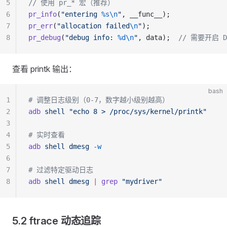
5
// 使用 pr_* 宏（推荐）
6
pr_info
(
"entering 
%s\n
"
, __func__);
7
pr_err
(
"allocation failed
\n
"
);
8
pr_debug
(
"debug info: 
%d\n
"
, data);
  // 需要开启 D
查看 printk 输出：
bash
1
# 调整日志级别（0-7，数字越小级别越高）
2
adb
 shell
 "echo 8 > /proc/sys/kernel/printk"
3
4
# 实时查看
5
adb
 shell
 dmesg
 -w
6
7
# 过滤特定驱动日志
8
adb
 shell
 dmesg
 |
 grep
 "mydriver"
5.2 ftrace 动态追踪