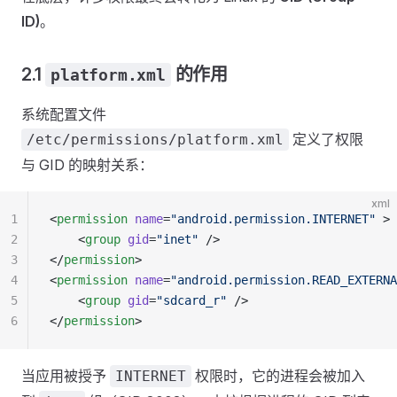
ID)
。
2.1
的作用
platform.xml
系统配置文件
定义了权限
/etc/permissions/platform.xml
与 GID 的映射关系：
xml
1
<
permission
 name
=
"android.permission.INTERNET"
 >
2
    <
group
 gid
=
"inet"
 />
3
</
permission
>
4
<
permission
 name
=
"android.permission.READ_EXTERNA
5
    <
group
 gid
=
"sdcard_r"
 />
6
</
permission
>
当应用被授予
权限时，它的进程会被加入
INTERNET