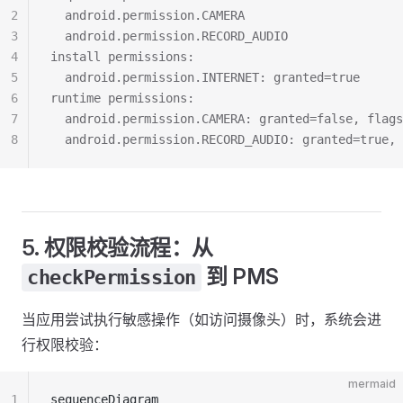
2
  android.permission.CAMERA
3
  android.permission.RECORD_AUDIO
4
install permissions:
5
  android.permission.INTERNET: granted=true
6
runtime permissions:
7
  android.permission.CAMERA: granted=false, flags
8
  android.permission.RECORD_AUDIO: granted=true, 
5. 权限校验流程：从
到 PMS
checkPermission
当应用尝试执行敏感操作（如访问摄像头）时，系统会进
行权限校验：
mermaid
1
sequenceDiagram