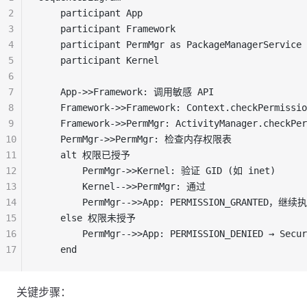
2
    participant App
3
    participant Framework
4
    participant PermMgr as PackageManagerService 
5
    participant Kernel
6
7
    App->>Framework: 调用敏感 API
8
    Framework->>Framework: Context.checkPermissio
9
    Framework->>PermMgr: ActivityManager.chec
10
    PermMgr->>PermMgr: 检查内存权限表
11
    alt 权限已授予
12
        PermMgr->>Kernel: 验证 GID (如 inet)
13
        Kernel-->>PermMgr: 通过
14
        PermMgr-->>App: PERMISSION_GRANTED，继续
15
    else 权限未授予
16
        PermMgr-->>App: PERMISSION_DENIED → Secur
17
    end
关键步骤：