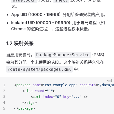
(1002)、
(2000) 等 AID 定
bluetooth
shell
义。
App UID (10000 - 19999)
: 分配给普通安装的应用。
Isolated UID (99000 - 99999)
: 用于隔离进程（如
Chrome 的渲染进程），这些进程权限极低。
1.2 映射关系
当应用安装时，
(PMS)
PackageManagerService
会为其分配一个未使用的 AID。这个映射关系持久化在
中：
/data/system/packages.xml
xml
1
<
package
 name
=
"com.example.app"
 codePath
=
"/data/a
2
    <
sigs
 count
=
"1"
>
3
        <
cert
 index
=
"0"
 key
=
"..."
 />
4
    </
sigs
>
5
</
package
>