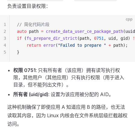
负责设置目录权限：
cpp
1
// 简化代码片段
2
auto
 path 
=
 create_data_user_ce_package_path
(uuid
3
if
 (
fs_prepare_dir_strict
(path, 
0
751
, uid, gid) 
!
4
    return
 error
(
"Failed to prepare "
 +
 path);
5
}
权限 0751
: 只有所有者（该应用）拥有读写执行权
限，其他用户（其他应用）只有执行权限（用于进入
目录，但不能列出文件）。
所有者 (uid/gid)
: 设置为该应用被分配的 AID。
这种机制确保了即使应用 A 知道应用 B 的路径，也无法
读取其内容，因为 Linux 内核会在文件系统层级拦截越权
访问。