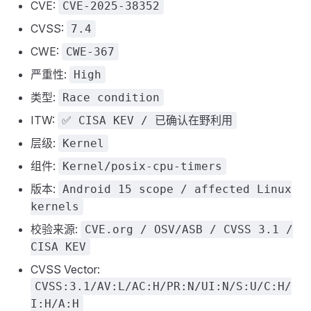
CVE:
CVE-2025-38352
CVSS:
7.4
CWE:
CWE-367
严重性:
High
类型:
Race condition
ITW:
✅ CISA KEV / 已确认在野利用
层级:
Kernel
组件:
Kernel/posix-cpu-timers
版本:
Android 15 scope / affected Linux
kernels
校验来源:
CVE.org / OSV/ASB / CVSS 3.1 /
CISA KEV
CVSS Vector:
CVSS:3.1/AV:L/AC:H/PR:N/UI:N/S:U/C:H/
I:H/A:H