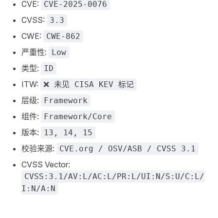
CVE:
CVE-2025-0076
CVSS:
3.3
CWE:
CWE-862
严重性:
Low
类型:
ID
ITW:
❌ 未见 CISA KEV 标记
层级:
Framework
组件:
Framework/Core
版本:
13, 14, 15
校验来源:
CVE.org / OSV/ASB / CVSS 3.1
CVSS Vector:
CVSS:3.1/AV:L/AC:L/PR:L/UI:N/S:U/C:L/
I:N/A:N