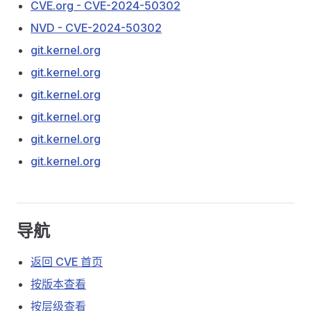
CVE.org - CVE-2024-50302
NVD - CVE-2024-50302
git.kernel.org
git.kernel.org
git.kernel.org
git.kernel.org
git.kernel.org
git.kernel.org
导航
返回 CVE 首页
按版本查看
按层级查看