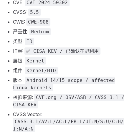
CVE:
CVE-2024-50302
CVSS:
5.5
CWE:
CWE-908
严重性:
Medium
类型:
ID
ITW:
✅ CISA KEV / 已确认在野利用
层级:
Kernel
组件:
Kernel/HID
版本:
Android 14/15 scope / affected
Linux kernels
校验来源:
CVE.org / OSV/ASB / CVSS 3.1 /
CISA KEV
CVSS Vector:
CVSS:3.1/AV:L/AC:L/PR:L/UI:N/S:U/C:H/
I:N/A:N