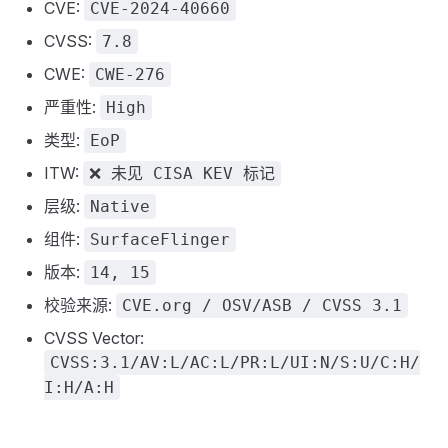
CVE:
CVE-2024-40660
CVSS:
7.8
CWE:
CWE-276
严重性:
High
类型:
EoP
ITW:
❌ 未见 CISA KEV 标记
层级:
Native
组件:
SurfaceFlinger
版本:
14, 15
校验来源:
CVE.org / OSV/ASB / CVSS 3.1
CVSS Vector:
CVSS:3.1/AV:L/AC:L/PR:L/UI:N/S:U/C:H/
I:H/A:H