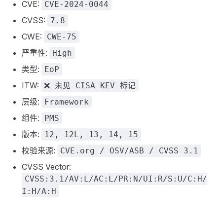
CVE:
CVE-2024-0044
CVSS:
7.8
CWE:
CWE-75
严重性:
High
类型:
EoP
ITW:
❌ 未见 CISA KEV 标记
层级:
Framework
组件:
PMS
版本:
12, 12L, 13, 14, 15
校验来源:
CVE.org / OSV/ASB / CVSS 3.1
CVSS Vector:
CVSS:3.1/AV:L/AC:L/PR:N/UI:R/S:U/C:H/
I:H/A:H