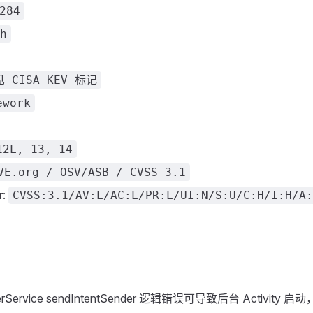
284
h
 CISA KEV 标记
ework
12L, 13, 14
VE.org / OSV/ASB / CVSS 3.1
r:
CVSS:3.1/AV:L/AC:L/PR:L/UI:N/S:U/C:H/I:H/A:
agerService sendIntentSender 逻辑错误可导致后台 Activi